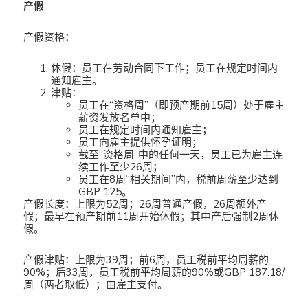
产假
产假资格：
休假：员工在劳动合同下工作；员工在规定时间内
通知雇主。
津贴：
员工在“资格周”（即预产期前15周）处于雇主
薪资发放名单中；
员工在规定时间内通知雇主；
员工向雇主提供怀孕证明；
截至“资格周”中的任何一天，员工已为雇主连
续工作至少26周；
员工在8周“相关期间”内，税前周薪至少达到
GBP 125。
产假长度：上限为52周；26周普通产假，26周额外产
假；最早在预产期前11周开始休假；其中产后强制2周休
假。
产假津贴：上限为39周；前6周，员工税前平均周薪的
90%；后33周，员工税前平均周薪的90%或GBP 187.18/
周（两者取低）；由雇主支付。