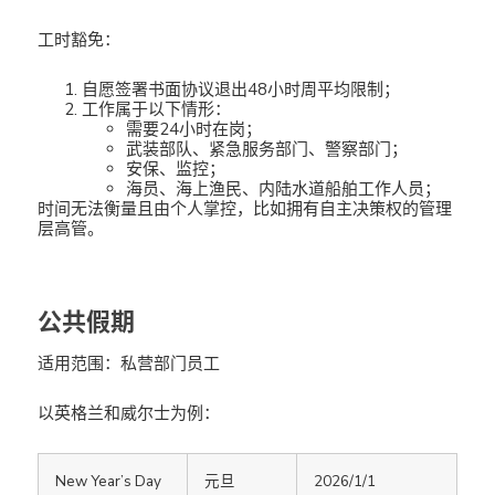
工时豁免：
自愿签署书面协议退出48小时周平均限制；
工作属于以下情形：
需要24小时在岗；
武装部队、紧急服务部门、警察部门；
安保、监控；
海员、海上渔民、内陆水道船舶工作人员；
时间无法衡量且由个人掌控，比如拥有自主决策权的管理
层高管。
公共假期
适用范围：私营部门员工
以英格兰和威尔士为例：
New Year’s Day
元旦
2026/1/1