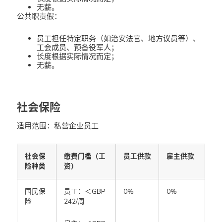
无薪。
公共职责假：
员工担任特定职务（如治安法官、地方议员等）、
工会成员、预备役军人；
长度根据实际情况而定；
无薪。
社会保险
适用范围：私营企业员工
社会保
缴费门槛（工
员工供款
雇主供款
险种类
资）
国民保
员工：＜GBP
0%
0%
险
242/周