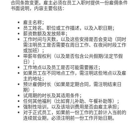
合同条款变更。雇主必须在员工入职时提供一份雇佣条件
书面说明，内容主要包括：
雇主名称；
员工姓名、职位或工作描述，以及入职日期；
薪资数额及发放频率；
工作时间与天数，以及这些安排是否会变动（同时
需注明员工是否需要在周日工作、在夜间时段工作
或加班）；
带薪年假权利（以及是否包含公共假期/法定节假
日）；
工作地点以及员工是否可能需要搬迁；
如果员工在不同地点工作，需注明这些地点以及雇
主的地址；
预计雇佣时长（如果是定期合同，需注明结束日
期）；
试用期的时长及其适用条件；
任何其他福利（比如育儿补助、午餐补助等）；
强制性培训，以及该培训费用是否由雇主承担；
对于正式员工，如果前一份工作的工龄计入当前的
连续就业期，必须注明前一份工作开始日期。