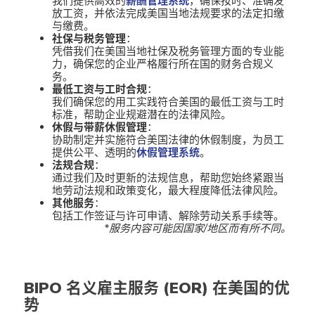
我们提供高效的
薪酬管理系统
，确保按时、准确发
放工资，并依法完成美国当地法规要求的法定扣缴
与缴费。
社保与税务管理
：
凭借我们在美国当地社保及税务管理方面的专业能
力，确保您的企业严格履行所在国的财务合规义
务。
最低工资与工时合规
：
我们确保您的用工实践符合美国的最低工资与工时
标准，帮助企业规避潜在的法律风险。
休假与带薪休假管理
：
协助制定并实施符合美国法律的休假制度，为员工
提供公平、透明的
休假管理系统
。
法规合规
：
通过我们及时更新的法规信息，帮助您始终紧跟当
地劳动法规和政策变化，最大程度降低法律风险。
其他服务
：
包括工作签证与许可申请、解除劳动关系手续等。
*服务内容可能因国家/地区而有所不同。
BIPO 名义雇主服务 (EOR) 在美国
的优
势