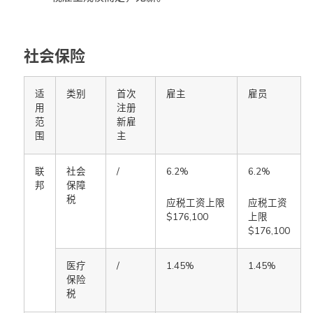
社会保险
适
类别
首次
雇主
雇员
用
注册
范
新雇
围
主
联
社会
/
6.2%
6.2%
邦
保障
税
应税工资上限
应税工资
$176,100
上限
$176,100
医疗
/
1.45%
1.45%
保险
税