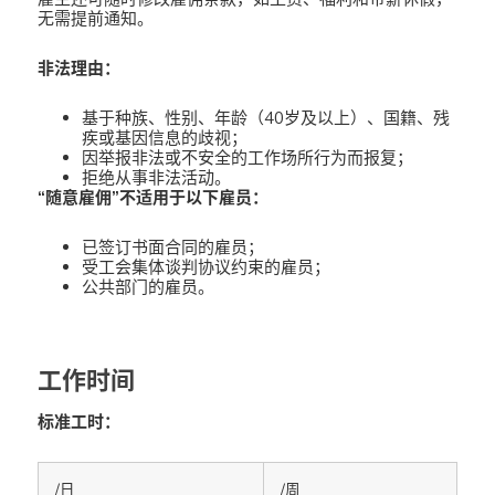
无需提前通知。
非法理由：
基于种族、性别、年龄（40岁及以上）、国籍、残
疾或基因信息的歧视；
因举报非法或不安全的工作场所行为而报复；
拒绝从事非法活动。
“随意雇佣”不适用于以下雇员：
已签订书面合同的雇员；
受工会集体谈判协议约束的雇员；
公共部门的雇员。
工作时间
标准工时：
/日
/周