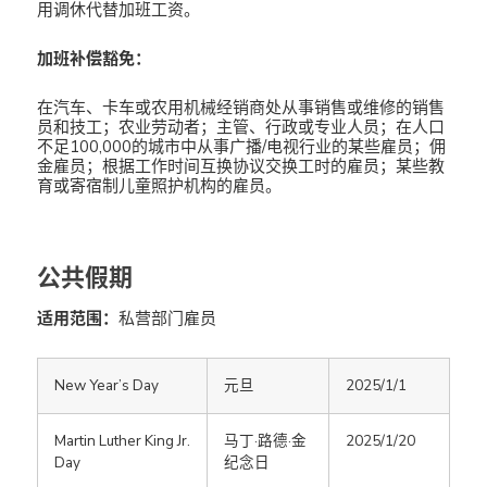
用调休代替加班工资。
加班补偿豁免：
在汽车、卡车或农用机械经销商处从事销售或维修的销售
员和技工；农业劳动者；主管、行政或专业人员；在人口
不足100,000的城市中从事广播/电视行业的某些雇员；佣
金雇员；根据工作时间互换协议交换工时的雇员；某些教
育或寄宿制儿童照护机构的雇员。
公共假期
适用范围：
私营部门雇员
New Year’s Day
元旦
2025/1/1
Martin Luther King Jr.
马丁·路德·金
2025/1/20
Day
纪念日