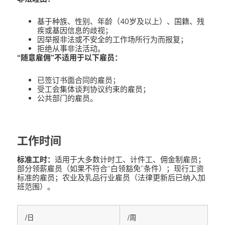
基于种族、性别、年龄（40岁及以上）、国籍、残
疾或基因信息的歧视；
因举报非法或不安全的工作场所行为而报复；
拒绝从事非法活动。
“随意雇佣”不适用于以下雇员：
已签订书面合同的雇员；
受工会集体谈判协议约束的雇员；
公共部门的雇员。
工作时间
标准工时：
适用于大多数计时工、计件工、佣金制雇员；
部分领薪雇员（如果不符合“白领豁免”条件）；现行工资
标准的雇员；农业及乳品行业雇员（法律更新后已纳入加
班范围）。
/日
/周