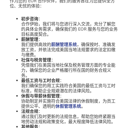
作为您的 EOR 合作伙伴，我们的服务旨在为您提供全方
位、无忧的体验：
初步咨询
：
合作伊始，我们将与您进行深入交流，充分了解您
的具体业务需求，确保我们的 EOR 服务与您的业务
目标高度契合。
薪酬管理
：
我们提供高效的
薪酬管理系统
，确保按时、准确发
放工资，并依法完成美国当地法规要求的法定扣缴
与缴费。
社保与税务管理
：
凭借我们在美国当地社保及税务管理方面的专业能
力，确保您的企业严格履行所在国的财务合规义
务。
最低工资与工时合规
：
我们确保您的用工实践符合美国的最低工资与工时
标准，帮助企业规避潜在的法律风险。
休假与带薪休假管理
：
协助制定并实施符合美国法律的休假制度，为员工
提供公平、透明的
休假管理系统
。
法规合规
：
通过我们及时更新的法规信息，帮助您始终紧跟当
地劳动法规和政策变化，最大程度降低法律风险。
其他服务
：