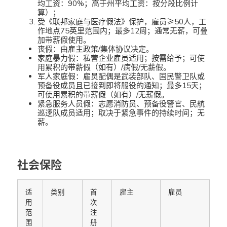
均工资：90%；高于州平均工资：按分段比例计
算）；
受《联邦家庭与医疗假法》保护，雇员≥50人，工
作地点75英里范围内；最多12周；通常无薪，可叠
加带薪假使用。
丧假：由雇主政策/集体协议决定。
家庭暴力假：私营企业雇员适用；按需给予；可使
用累积的带薪假（如有）/病假/无薪假。
军人家庭假：雇员配偶是武装部队、国民警卫队或
预备役成员且已接到即将服役的通知；最多15天；
可使用累积的带薪假（如有）/无薪假。
紧急服务人员假：志愿消防员、预备役警官、民航
巡逻队成员适用；取决于紧急事件的持续时间；无
薪。
社会保险
适
类别
首
雇主
雇员
用
次
范
注
围
册