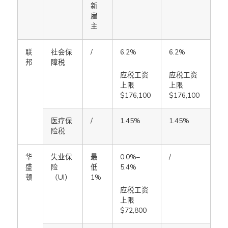
新
雇
主
联
社会保
/
6.2%
6.2%
邦
障税
应税工资
应税工资
上限
上限
$176,100
$176,100
医疗保
/
1.45%
1.45%
险税
华
失业保
最
0.0%–
/
盛
险
低
5.4%
顿
（UI）
1%
应税工资
上限
$72,800