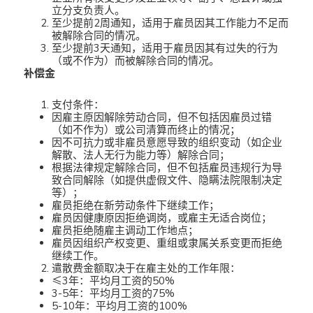
立分支负责人。
至少提前2周通知，适用于雇员因其工作能力不足而
被解除合同的情况。
至少提前3天通知，适用于雇员因其有过失的行为
（或不作为）而被解除合同的情况。
补偿金
支付条件：
因雇主原因解除劳动合同，但不包括因雇员过错
（如不作为）或公司清算而终止的情况；
因不可抗力或非雇员意愿导致的组织变动（如企业
解散、法人无行为能力等）解除合同；
根据法律规定解除合同，但不包括雇员违规行为导
致合同解除（如提供虚假文件、隐瞒法院限制决定
等）；
雇员拒绝在新劳动条件下继续工作；
雇员因健康原因拒绝调岗，或雇主无适合岗位；
雇员拒绝随雇主调动工作地点；
雇员因组织产权变更、重组或隶属关系变更而拒绝
继续工作。
遣散费金额取决于在雇主处的工作年限：
≤3年：平均月工资的50%
3-5年：平均月工资的75%
5-10年：平均月工资的100%