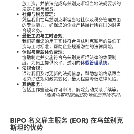
放工资，并依法完成乌兹别克斯坦当地法规要求的
法定扣缴与缴费。
社保与税务管理
：
凭借我们在乌兹别克斯坦当地社保及税务管理方面
的专业能力，确保您的企业严格履行所在国的财务
合规义务。
最低工资与工时合规
：
我们确保您的用工实践符合乌兹别克斯坦的最低工
资与工时标准，帮助企业规避潜在的法律风险。
休假与带薪休假管理
：
协助制定并实施符合乌兹别克斯坦法律的休假制
度，为员工提供公平、透明的
休假管理系统
。
法规合规
：
通过我们及时更新的法规信息，帮助您始终紧跟当
地劳动法规和政策变化，最大程度降低法律风险。
其他服务
：
包括工作签证与许可申请、解除劳动关系手续等。
*服务内容可能因国家/地区而有所不同。
BIPO 名义雇主服务 (EOR) 在乌兹别克
斯坦
的优势