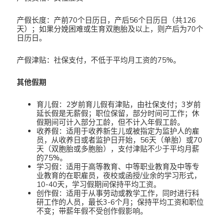
产假长度：产前70个日历日，产后56个日历日（共126
天）；如果分娩困难或生育双胞胎及以上，则产后为70个
日历日。
产假津贴：社保支付，不低于平均月工资的75%。
其他假期
育儿假：2岁前育儿假有津贴，由社保支付；3岁前
延长假是无薪假；职位保留，部分时间可工作；休
假期间可计入部分工龄，但不计入年假工龄。
收养假：适用于收养新生儿或被指定为监护人的雇
员，从收养日或者监护日开始，56天（单胎）或70
天（双胞胎或多胞胎），支付津贴不少于平均月薪
的75%。
学习假：适用于高等教育、中等职业教育及中等专
业教育的在职雇员，夜校或函授/业余的学习形式，
10-40天，学习假期间保持平均工资。
创作假：适用于从事劳动或教学工作，同时进行科
研工作的人员，最长3-6个月；保持平均工资和职位
不变；带薪年假不受创作假影响。