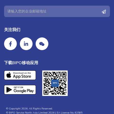
关注我们
下载BIPO移动应用
© Copyright 2026. All Rights Reserved.
© BIPO Service North Asia Limited 2026 | EA License No. 82585