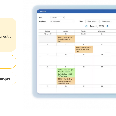
ui est à
mique