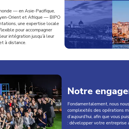
 monde — en Asie-Pacifique,
oyen-Orient et Afrique — BIPO
tations, une expertise locale
flexible pour accompagner
ur intégration jusqu’à leur
t à distance.
Notre engag
Fondamentalement, nous nous e
complexités des opérations m
d’aujourd’hui, afin que vous pu
: développer votre entreprise 