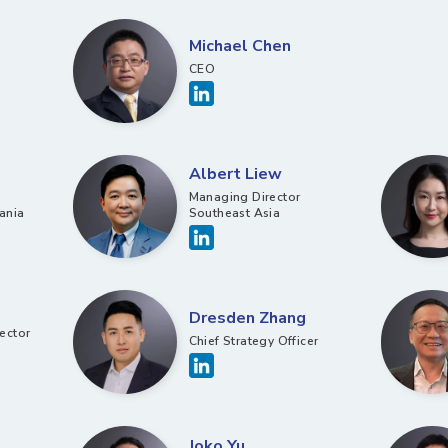
Michael Chen
CEO
Albert Liew
Managing Director
ania
Southeast Asia
Dresden Zhang
ector
Chief Strategy Officer​
Joko Yu