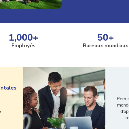
1,000
+
50
+
Employés
Bureaux mondiaux
entales
Perme
monde
e
d’op
r