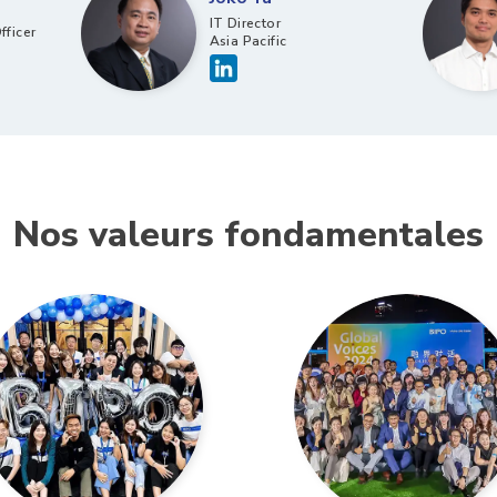
IT Director
fficer
Asia Pacific
Nos valeurs fondamentales