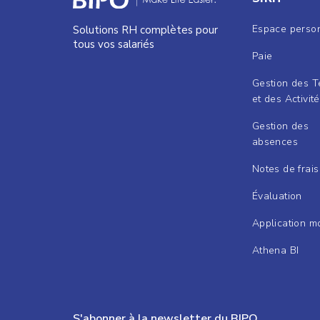
Espace perso
Solutions RH complètes pour
tous vos salariés
Paie
Gestion des 
et des Activit
Gestion des
absences
Notes de frais
Évaluation
Application m
Athena BI
S'abonner à la newsletter du BIPO