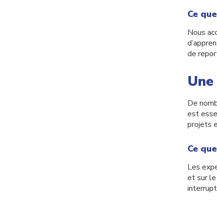
Ce que
Nous acc
d’appren
de repor
Une 
De nombr
est esse
projets 
Ce que
Les expe
et sur l
interrupt