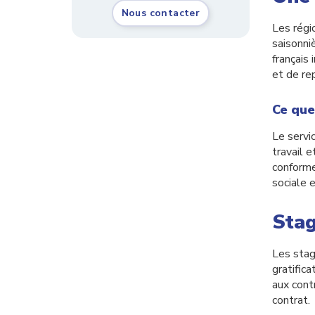
Nous contacter
Les régi
saisonni
français
et de re
Ce que
Le servi
travail 
conforme
sociale 
Stag
Les stag
gratific
aux cont
contrat.