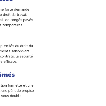
 une forte demande
 droit du travail
ail, de congés payés
s temporaires.
plexités du droit du
ements saisonniers
contrats, la sécurité
e efficace.
lômés
tion formelle et une
t une période propice
t sous double