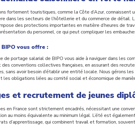
ons fortement touristiques, comme la Côte d’Azur, connaissent
ère dans les secteurs de l’hôtellerie et du commerce de détail. Le
 impose des protections importantes en matière d’heures de trav
présentation du personnel, ce qui peut compliquer les embauche
 BIPO vous offre :
ce de portage salarial de BIPO vous aide à naviguer dans les com
et des conventions collectives françaises, en assurant des recrut
s, sans avoir besoin d’établir une entité locale. Nous gérons les 
et les obligations liées au comité social et économique de manièr
es et recrutement de jeunes dip
es en France sont strictement encadrés, nécessitant une conven
ation au moins équivalente au minimum légal. L’été est égalemen
rats d’apprentissage, qui combinent travail et formation, souven