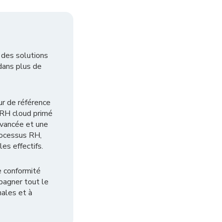
 des solutions
dans plus de
ur de référence
 RH cloud primé
avancée et une
rocessus RH,
es effectifs.
e conformité
pagner tout le
ales et à