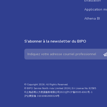
Évaluation
Application m
Athena BI
S'abonner à la newsletter du BIPO
© Copyright 2026. All Rights Reserved.
© BIPO Service North Asia Limited 2026 | EA License No. 82585
©上海必博人力资源服务有限公司2021|
沪ICP备09094361号-1
沪公网安备 31010602000326号