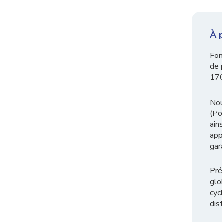
À 
Fon
de 
170
Nou
(Po
ain
app
gar
Pré
glo
cyc
dis