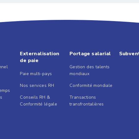
Externalisation
Portage salarial
Subven
de paie
nnel
Gestion des talents
Paie multi-pays
mondiaux
Nos services RH
Conformité mondiale
Temps
és
Conseils RH &
Transactions
Conformité légale
transfrontalières