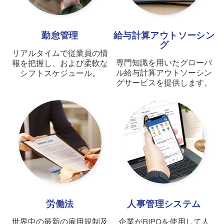
勤怠管理
給与計算アウトソーシン
グ
リアルタイムで従業員の情
専門知識を用いたグローバ
報を把握し、および柔軟な
ル給与計算アウトソーシン
シフトスケジュール。
グサービスを提供します。
労働法
人事管理システム
世界中の最新の雇用規制及
企業がBIPOを使用して人