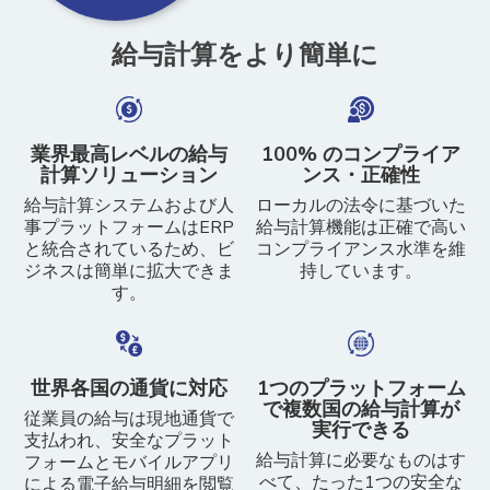
給与計算をより簡単に
業界最高レベルの給与
100% のコンプライア
計算ソリューション
ンス・正確性
給与計算システムおよび人
ローカルの法令に基づいた
事プラットフォームはERP
給与計算機能は正確で高い
と統合されているため、ビ
コンプライアンス水準を維
ジネスは簡単に拡大できま
持しています。
す。
世界各国の通貨に対応
1つのプラットフォーム
で複数国の給与計算が
従業員の給与は現地通貨で
実行できる
支払われ、安全なプラット
給与計算に必要なものはす
フォームとモバイルアプリ
べて、たった1つの安全な
による電子給与明細を閲覧