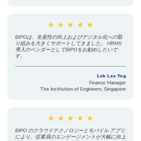





BIPOは、生産性の向上およびデジタル化への取
り組みを大きくサポートしてきました。 HRMS
導入のベンダーとしてBIPOをお勧めしたいで
す。
Loh Lee Yng
Finance Manager
The
Institution
of Engineers, Singapore





BIPO のクラウドテクノロジーとモバイル アプリ
により、従業員のエンゲージメントが大幅に向上