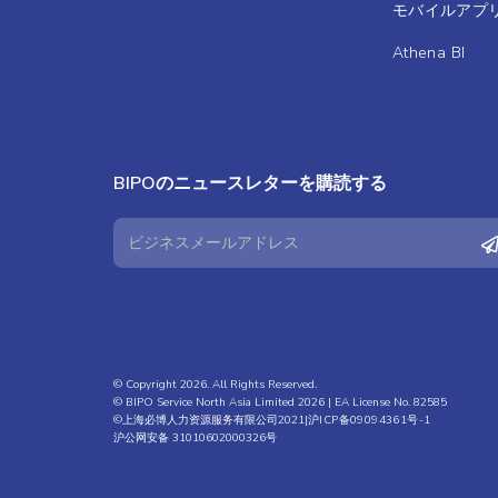
モバイルアプ
Athena BI
BIPOのニュースレターを購読する
© Copyright 2026. All Rights Reserved.
© BIPO Service North Asia Limited 2026 | EA License No. 82585
©上海必博人力资源服务有限公司2021|
沪ICP备09094361号-1
沪公网安备 31010602000326号