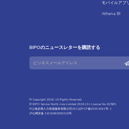
モバイルアプ
Athena BI
BIPOのニュースレターを購読する
© Copyright 2026. All Rights Reserved.
© BIPO Service North Asia Limited 2026 | EA License No. 82585
©上海必博人力资源服务有限公司2021|
沪ICP备09094361号-1
沪公网安备 31010602000326号